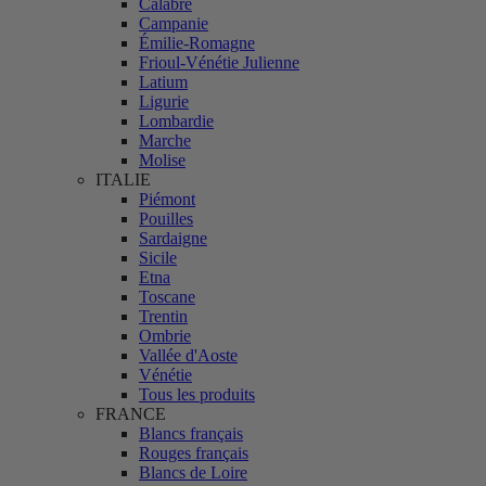
Calabre
Campanie
Émilie-Romagne
Frioul-Vénétie Julienne
Latium
Ligurie
Lombardie
Marche
Molise
ITALIE
Piémont
Pouilles
Sardaigne
Sicile
Etna
Toscane
Trentin
Ombrie
Vallée d'Aoste
Vénétie
Tous les produits
FRANCE
Blancs français
Rouges français
Blancs de Loire