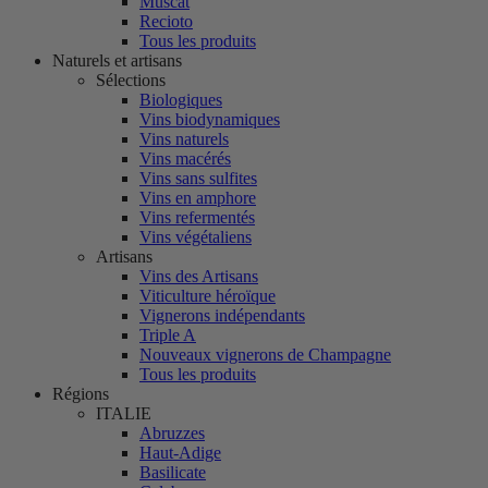
Muscat
Recioto
Tous les produits
Naturels et artisans
Sélections
Biologiques
Vins biodynamiques
Vins naturels
Vins macérés
Vins sans sulfites
Vins en amphore
Vins refermentés
Vins végétaliens
Artisans
Vins des Artisans
Viticulture héroïque
Vignerons indépendants
Triple A
Nouveaux vignerons de Champagne
Tous les produits
Régions
ITALIE
Abruzzes
Haut-Adige
Basilicate