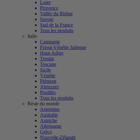
Loire
Provence
Vallée du Rhône
Savoie
Sud de la France
Tous les produits
Italie
Campanie
Frioul-Vénétie Julienne
Haut-Adige
Trentin
Toscane
Sicile
Vénétie
Piémont
Abruzzes
Pouilles
Tous les produits
Reste du monde
Argentine
Australie
Autriche
Allemagne
Grèce
Nouvelle-Zélande