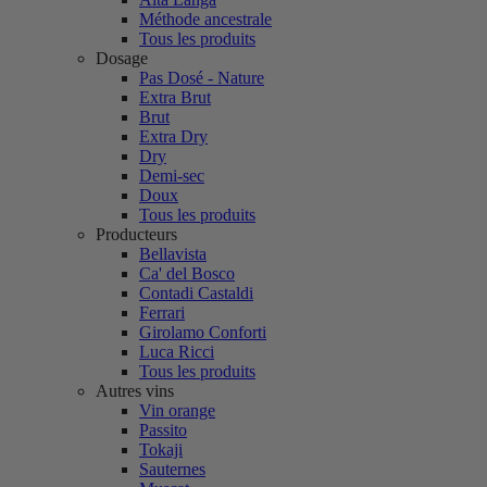
Méthode ancestrale
Tous les produits
Dosage
Pas Dosé - Nature
Extra Brut
Brut
Extra Dry
Dry
Demi-sec
Doux
Tous les produits
Producteurs
Bellavista
Ca' del Bosco
Contadi Castaldi
Ferrari
Girolamo Conforti
Luca Ricci
Tous les produits
Autres vins
Vin orange
Passito
Tokaji
Sauternes