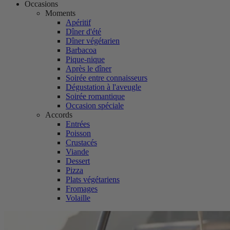
Occasions
Moments
Apéritif
Dîner d'été
Dîner végétarien
Barbacoa
Pique-nique
Après le dîner
Soirée entre connaisseurs
Dégustation à l'aveugle
Soirée romantique
Occasion spéciale
Accords
Entrées
Poisson
Crustacés
Viande
Dessert
Pizza
Plats végétariens
Fromages
Volaille