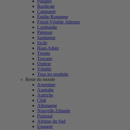
Pouilles
Basilicate
Campanie
Émilie-Romagne
Frioul-Vénétie Julienne
Lombardie
Piémont
Sardaigne
Sicile
Haut-Adige
Trentin
Toscane
Ombrie
Vénétie
Tous les produits
Reste du monde
Argentine
Australie
Autriche
Chili
Allemagne
Nouvelle-Zélande
Portugal
Afrique du Sud
Espagne