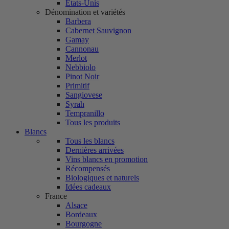
États-Unis
Dénomination et variétés
Barbera
Cabernet Sauvignon
Gamay
Cannonau
Merlot
Nebbiolo
Pinot Noir
Primitif
Sangiovese
Syrah
Tempranillo
Tous les produits
Blancs
Tous les blancs
Dernières arrivées
Vins blancs en promotion
Récompensés
Biologiques et naturels
Idées cadeaux
France
Alsace
Bordeaux
Bourgogne