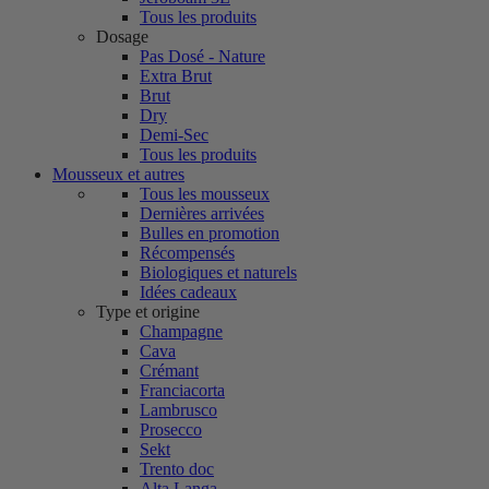
Tous les produits
Dosage
Pas Dosé - Nature
Extra Brut
Brut
Dry
Demi-Sec
Tous les produits
Mousseux et autres
Tous les mousseux
Dernières arrivées
Bulles en promotion
Récompensés
Biologiques et naturels
Idées cadeaux
Type et origine
Champagne
Cava
Crémant
Franciacorta
Lambrusco
Prosecco
Sekt
Trento doc
Alta Langa