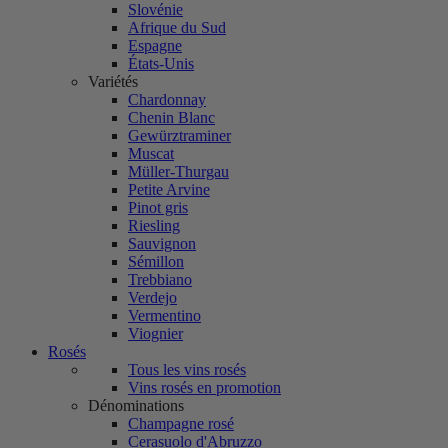
Slovénie
Afrique du Sud
Espagne
États-Unis
Variétés
Chardonnay
Chenin Blanc
Gewürztraminer
Muscat
Müller-Thurgau
Petite Arvine
Pinot gris
Riesling
Sauvignon
Sémillon
Trebbiano
Verdejo
Vermentino
Viognier
Rosés
Tous les vins rosés
Vins rosés en promotion
Dénominations
Champagne rosé
Cerasuolo d'Abruzzo