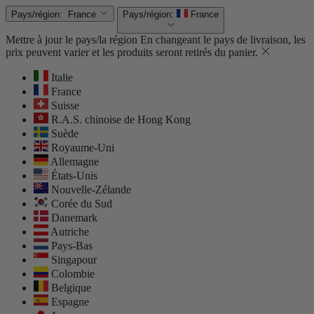
Pays/région:
France
Pays/région:
France
Mettre à jour le pays/la région
En changeant le pays de livraison, les
prix peuvent varier et les produits seront retirés du panier.
Italie
France
Suisse
R.A.S. chinoise de Hong Kong
Suède
Royaume-Uni
Allemagne
États-Unis
Nouvelle-Zélande
Corée du Sud
Danemark
Autriche
Pays-Bas
Singapour
Colombie
Belgique
Espagne