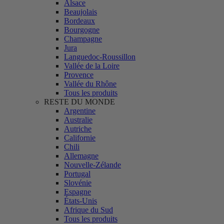
Alsace
Beaujolais
Bordeaux
Bourgogne
Champagne
Jura
Languedoc-Roussillon
Vallée de la Loire
Provence
Vallée du Rhône
Tous les produits
RESTE DU MONDE
Argentine
Australie
Autriche
Californie
Chili
Allemagne
Nouvelle-Zélande
Portugal
Slovénie
Espagne
États-Unis
Afrique du Sud
Tous les produits