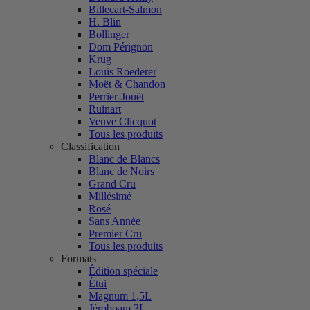
Billecart-Salmon
H. Blin
Bollinger
Dom Pérignon
Krug
Louis Roederer
Moët & Chandon
Perrier-Jouët
Ruinart
Veuve Clicquot
Tous les produits
Classification
Blanc de Blancs
Blanc de Noirs
Grand Cru
Millésimé
Rosé
Sans Année
Premier Cru
Tous les produits
Formats
Édition spéciale
Étui
Magnum 1,5L
Jéroboam 3L