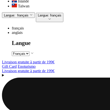
Islande
Taïwan
Langue:
français
Langue:
français
français
anglais
Langue
Livraison gratuite à partir de 199€
Gift Card
Enoturismo
Livraison gratuite à partir de 199€