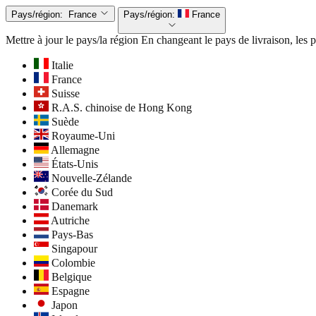
Pays/région:
France
Pays/région:
France
Mettre à jour le pays/la région
En changeant le pays de livraison, les pr
Italie
France
Suisse
R.A.S. chinoise de Hong Kong
Suède
Royaume-Uni
Allemagne
États-Unis
Nouvelle-Zélande
Corée du Sud
Danemark
Autriche
Pays-Bas
Singapour
Colombie
Belgique
Espagne
Japon