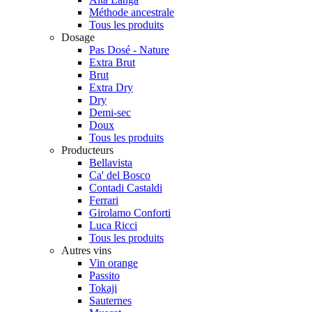
Méthode ancestrale
Tous les produits
Dosage
Pas Dosé - Nature
Extra Brut
Brut
Extra Dry
Dry
Demi-sec
Doux
Tous les produits
Producteurs
Bellavista
Ca' del Bosco
Contadi Castaldi
Ferrari
Girolamo Conforti
Luca Ricci
Tous les produits
Autres vins
Vin orange
Passito
Tokaji
Sauternes