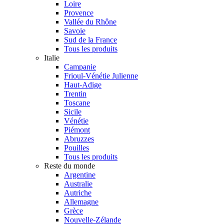
Loire
Provence
Vallée du Rhône
Savoie
Sud de la France
Tous les produits
Italie
Campanie
Frioul-Vénétie Julienne
Haut-Adige
Trentin
Toscane
Sicile
Vénétie
Piémont
Abruzzes
Pouilles
Tous les produits
Reste du monde
Argentine
Australie
Autriche
Allemagne
Grèce
Nouvelle-Zélande