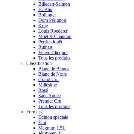
Billecart-Salmon
H. Blin
Bollinger
Dom Pérignon
Krug
Louis Roederer
Moët & Chandon
Perrier-Jouët
Ruinart
Veuve Clicquot
Tous les produits
Classification
Blanc de Blancs
Blanc de Noirs
Grand Cru
Millésimé
Rosé
Sans Année
Premier Cru
Tous les produits
Formats
Édition spéciale
Étui
Magnum 1,5L
Jéroboam 3L