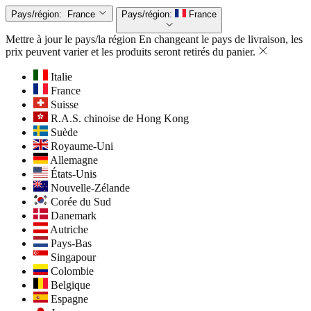
Pays/région:
France
Pays/région:
France
Mettre à jour le pays/la région
En changeant le pays de livraison, les
prix peuvent varier et les produits seront retirés du panier.
Italie
France
Suisse
R.A.S. chinoise de Hong Kong
Suède
Royaume-Uni
Allemagne
États-Unis
Nouvelle-Zélande
Corée du Sud
Danemark
Autriche
Pays-Bas
Singapour
Colombie
Belgique
Espagne