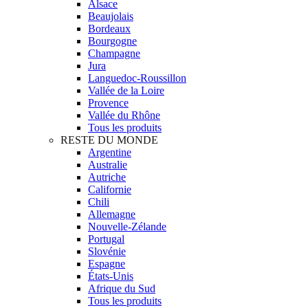
Alsace
Beaujolais
Bordeaux
Bourgogne
Champagne
Jura
Languedoc-Roussillon
Vallée de la Loire
Provence
Vallée du Rhône
Tous les produits
RESTE DU MONDE
Argentine
Australie
Autriche
Californie
Chili
Allemagne
Nouvelle-Zélande
Portugal
Slovénie
Espagne
États-Unis
Afrique du Sud
Tous les produits