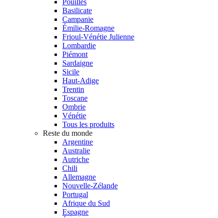
Pouilles
Basilicate
Campanie
Émilie-Romagne
Frioul-Vénétie Julienne
Lombardie
Piémont
Sardaigne
Sicile
Haut-Adige
Trentin
Toscane
Ombrie
Vénétie
Tous les produits
Reste du monde
Argentine
Australie
Autriche
Chili
Allemagne
Nouvelle-Zélande
Portugal
Afrique du Sud
Espagne