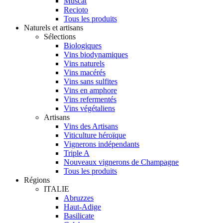
Muscat
Recioto
Tous les produits
Naturels et artisans
Sélections
Biologiques
Vins biodynamiques
Vins naturels
Vins macérés
Vins sans sulfites
Vins en amphore
Vins refermentés
Vins végétaliens
Artisans
Vins des Artisans
Viticulture héroïque
Vignerons indépendants
Triple A
Nouveaux vignerons de Champagne
Tous les produits
Régions
ITALIE
Abruzzes
Haut-Adige
Basilicate