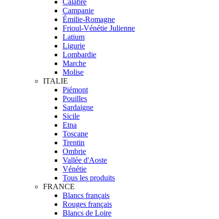
Calabre
Campanie
Émilie-Romagne
Frioul-Vénétie Julienne
Latium
Ligurie
Lombardie
Marche
Molise
ITALIE
Piémont
Pouilles
Sardaigne
Sicile
Etna
Toscane
Trentin
Ombrie
Vallée d'Aoste
Vénétie
Tous les produits
FRANCE
Blancs français
Rouges français
Blancs de Loire