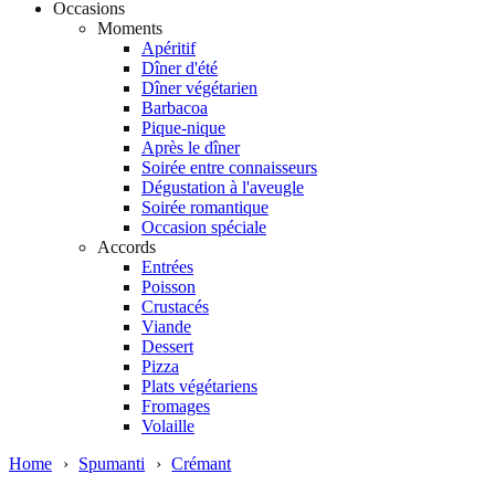
Occasions
Moments
Apéritif
Dîner d'été
Dîner végétarien
Barbacoa
Pique-nique
Après le dîner
Soirée entre connaisseurs
Dégustation à l'aveugle
Soirée romantique
Occasion spéciale
Accords
Entrées
Poisson
Crustacés
Viande
Dessert
Pizza
Plats végétariens
Fromages
Volaille
Home
›
Spumanti
›
Crémant