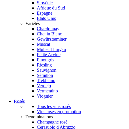
Slovénie
Afrique du Sud
Espagne
États-Unis
Variétés
Chardonnay
Chenin Blanc
Gewürztraminer
Muscat
Müller-Thurgau
Petite Arvine
Pinot gris
Riesling
Sauvignon
Sémillon
Trebbiano
Verdejo
Vermentino
Viognier
Rosés
Tous les vins rosés
Vins rosés en promotion
Dénominations
Champagne rosé
Cerasuolo d'Abruzzo