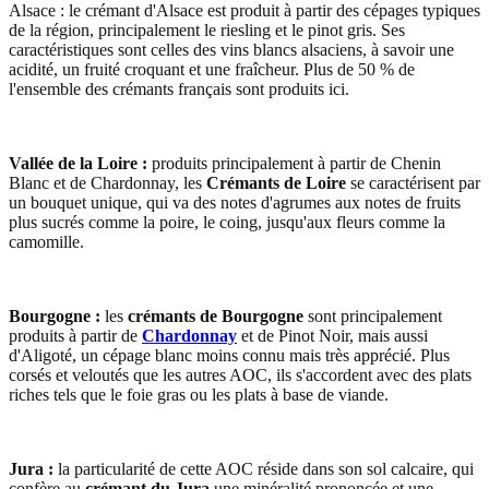
Alsace : le crémant d'Alsace est produit à partir des cépages typiques
de la région, principalement le riesling et le pinot gris. Ses
caractéristiques sont celles des vins blancs alsaciens, à savoir une
acidité, un fruité croquant et une fraîcheur. Plus de 50 % de
l'ensemble des crémants français sont produits ici.
Vallée de la Loire :
produits principalement à partir de Chenin
Blanc et de Chardonnay, les
Crémants de Loire
se caractérisent par
un bouquet unique, qui va des notes d'agrumes aux notes de fruits
plus sucrés comme la poire, le coing, jusqu'aux fleurs comme la
camomille.
Bourgogne :
les
crémants de Bourgogne
sont principalement
produits à partir de
Chardonnay
et de Pinot Noir, mais aussi
d'Aligoté, un cépage blanc moins connu mais très apprécié. Plus
corsés et veloutés que les autres AOC, ils s'accordent avec des plats
riches tels que le foie gras ou les plats à base de viande.
Jura :
la particularité de cette AOC réside dans son sol calcaire, qui
confère au
crémant du Jura
une minéralité prononcée et une