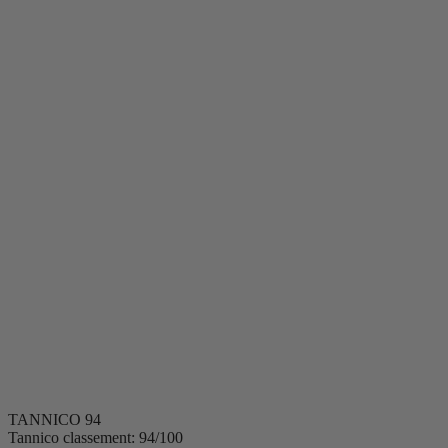
Occasions
Moments
Apéritif
Dîner d'été
Dîner végétarien
Barbacoa
Pique-nique
Après le dîner
Soirée entre connaisseurs
Dégustation à l'aveugle
Soirée romantique
Occasion spéciale
Accords
Entrées
Poisson
Crustacés
Viande
Dessert
Pizza
Plats végétariens
Fromages
Volaille
TANNICO
94
Tannico classement: 94/100