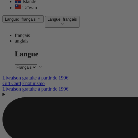
Islande
Taïwan
Langue:
français
Langue:
français
français
anglais
Langue
Livraison gratuite à partir de 199€
Gift Card
Enoturismo
Livraison gratuite à partir de 199€