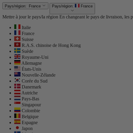
Pays/région:
France
Pays/région:
France
Mettre à jour le pays/la région
En changeant le pays de livraison, les pr
Italie
France
Suisse
R.A.S. chinoise de Hong Kong
Suède
Royaume-Uni
Allemagne
États-Unis
Nouvelle-Zélande
Corée du Sud
Danemark
Autriche
Pays-Bas
Singapour
Colombie
Belgique
Espagne
Japon