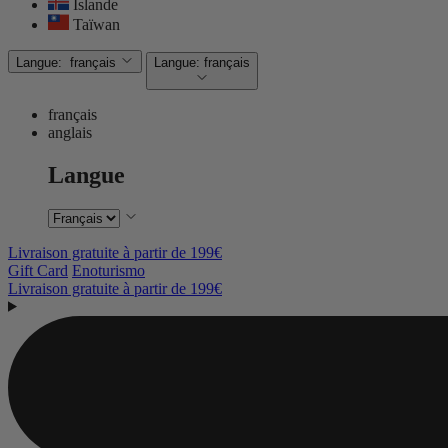
Islande
Taïwan
Langue:
français
Langue:
français
français
anglais
Langue
Livraison gratuite à partir de 199€
Gift Card
Enoturismo
Livraison gratuite à partir de 199€