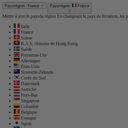
Pays/région:
France
Pays/région:
France
Mettre à jour le pays/la région
En changeant le pays de livraison, les pr
Italie
France
Suisse
R.A.S. chinoise de Hong Kong
Suède
Royaume-Uni
Allemagne
États-Unis
Nouvelle-Zélande
Corée du Sud
Danemark
Autriche
Pays-Bas
Singapour
Colombie
Belgique
Espagne
Japon