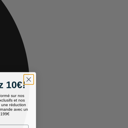
 10€!
nformé sur nos
exclusifs et nos
, une réduction
mmande avec un
 199€