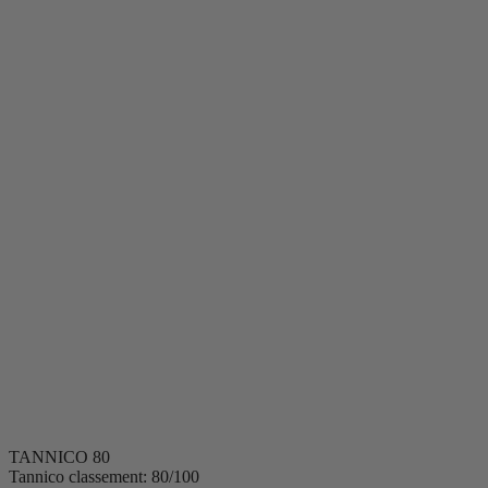
Occasions
Moments
Apéritif
Dîner d'été
Dîner végétarien
Barbacoa
Pique-nique
Après le dîner
Soirée entre connaisseurs
Dégustation à l'aveugle
Soirée romantique
Occasion spéciale
Accords
Entrées
Poisson
Crustacés
Viande
Dessert
Pizza
Plats végétariens
Fromages
Volaille
TANNICO
80
Tannico classement: 80/100