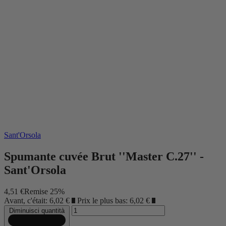
Sant'Orsola
Spumante cuvée Brut ''Master C.27'' -
Sant'Orsola
4,51 €
Remise 25%
Avant, c'était: 6,02 €
?
Prix le plus bas: 6,02 €
?
Diminuisci quantità