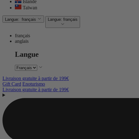
Islande
Taïwan
Langue:
français
Langue:
français
français
anglais
Langue
Livraison gratuite à partir de 199€
Gift Card
Enoturismo
Livraison gratuite à partir de 199€