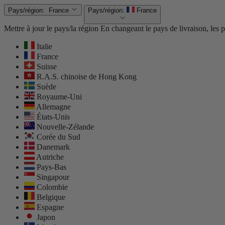
Pays/région:
France
Pays/région:
France
Mettre à jour le pays/la région
En changeant le pays de livraison, les pr
Italie
France
Suisse
R.A.S. chinoise de Hong Kong
Suède
Royaume-Uni
Allemagne
États-Unis
Nouvelle-Zélande
Corée du Sud
Danemark
Autriche
Pays-Bas
Singapour
Colombie
Belgique
Espagne
Japon