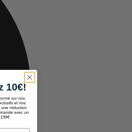
 10€!
nformé sur nos
exclusifs et nos
, une réduction
mmande avec un
 199€