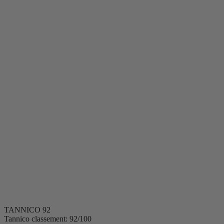
Occasions
Moments
Apéritif
Dîner d'été
Dîner végétarien
Barbacoa
Pique-nique
Après le dîner
Soirée entre connaisseurs
Dégustation à l'aveugle
Soirée romantique
Occasion spéciale
Accords
Entrées
Poisson
Crustacés
Viande
Dessert
Pizza
Plats végétariens
Fromages
Volaille
TANNICO
92
Tannico classement: 92/100