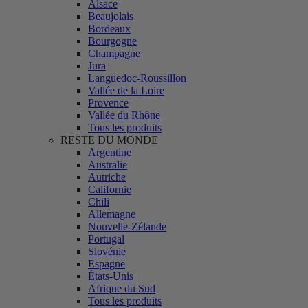
Alsace
Beaujolais
Bordeaux
Bourgogne
Champagne
Jura
Languedoc-Roussillon
Vallée de la Loire
Provence
Vallée du Rhône
Tous les produits
RESTE DU MONDE
Argentine
Australie
Autriche
Californie
Chili
Allemagne
Nouvelle-Zélande
Portugal
Slovénie
Espagne
États-Unis
Afrique du Sud
Tous les produits