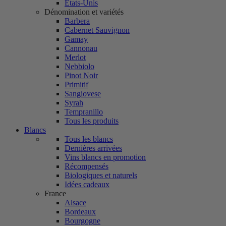
États-Unis
Dénomination et variétés
Barbera
Cabernet Sauvignon
Gamay
Cannonau
Merlot
Nebbiolo
Pinot Noir
Primitif
Sangiovese
Syrah
Tempranillo
Tous les produits
Blancs
Tous les blancs
Dernières arrivées
Vins blancs en promotion
Récompensés
Biologiques et naturels
Idées cadeaux
France
Alsace
Bordeaux
Bourgogne