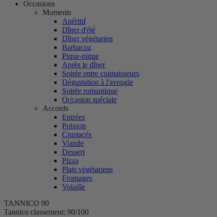
Occasions
Moments
Apéritif
Dîner d'été
Dîner végétarien
Barbacoa
Pique-nique
Après le dîner
Soirée entre connaisseurs
Dégustation à l'aveugle
Soirée romantique
Occasion spéciale
Accords
Entrées
Poisson
Crustacés
Viande
Dessert
Pizza
Plats végétariens
Fromages
Volaille
TANNICO
90
Tannico classement: 90/100