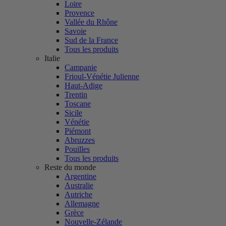
Loire
Provence
Vallée du Rhône
Savoie
Sud de la France
Tous les produits
Italie
Campanie
Frioul-Vénétie Julienne
Haut-Adige
Trentin
Toscane
Sicile
Vénétie
Piémont
Abruzzes
Pouilles
Tous les produits
Reste du monde
Argentine
Australie
Autriche
Allemagne
Grèce
Nouvelle-Zélande