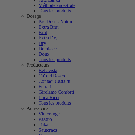
Méthode ancestrale
Tous les produits
Dosage
Pas Dosé - Nature
Extra Brut
Brut
Extra Dry
Dry
Demi-sec
Doux
Tous les produits
Producteurs
Bellavista
Ca' del Bosco
Contadi Castaldi
Ferrari
Girolamo Conforti
Luca Ricci
Tous les produits
Autres vins
Vin orange
Passito
Tokaji
Sauternes