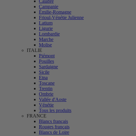
Calabre
Campanie
Émilie-Romagne
Frioul-Vénétie Julienne
Latium
Ligurie
Lombardie
Marche
Molise
ITALIE
Piémont
Pouilles
Sardaigne
Sicile
Etna
Toscane
Trentin
Ombrie
Vallée d'Aoste
Vénétie
Tous les produits
FRANCE
Blancs français
Rouges français
Blancs de Loire