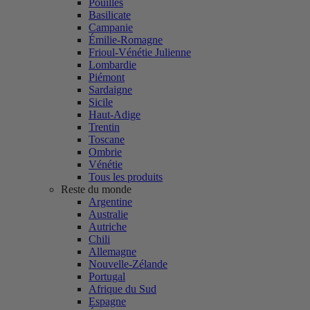
Pouilles
Basilicate
Campanie
Émilie-Romagne
Frioul-Vénétie Julienne
Lombardie
Piémont
Sardaigne
Sicile
Haut-Adige
Trentin
Toscane
Ombrie
Vénétie
Tous les produits
Reste du monde
Argentine
Australie
Autriche
Chili
Allemagne
Nouvelle-Zélande
Portugal
Afrique du Sud
Espagne