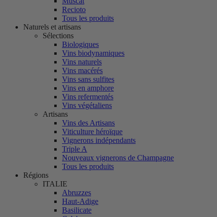
Muscat
Recioto
Tous les produits
Naturels et artisans
Sélections
Biologiques
Vins biodynamiques
Vins naturels
Vins macérés
Vins sans sulfites
Vins en amphore
Vins refermentés
Vins végétaliens
Artisans
Vins des Artisans
Viticulture héroïque
Vignerons indépendants
Triple A
Nouveaux vignerons de Champagne
Tous les produits
Régions
ITALIE
Abruzzes
Haut-Adige
Basilicate