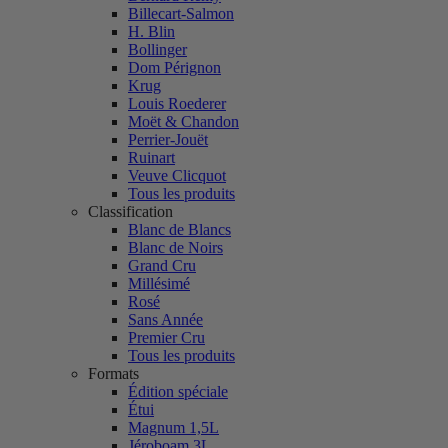
Billecart-Salmon
H. Blin
Bollinger
Dom Pérignon
Krug
Louis Roederer
Moët & Chandon
Perrier-Jouët
Ruinart
Veuve Clicquot
Tous les produits
Classification
Blanc de Blancs
Blanc de Noirs
Grand Cru
Millésimé
Rosé
Sans Année
Premier Cru
Tous les produits
Formats
Édition spéciale
Étui
Magnum 1,5L
Jéroboam 3L