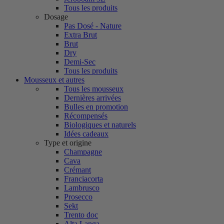
Tous les produits
Dosage
Pas Dosé - Nature
Extra Brut
Brut
Dry
Demi-Sec
Tous les produits
Mousseux et autres
Tous les mousseux
Dernières arrivées
Bulles en promotion
Récompensés
Biologiques et naturels
Idées cadeaux
Type et origine
Champagne
Cava
Crémant
Franciacorta
Lambrusco
Prosecco
Sekt
Trento doc
Alta Langa