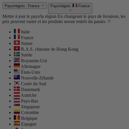
Pays/région:
France
Pays/région:
France
Mettre à jour le pays/la région
En changeant le pays de livraison, les
prix peuvent varier et les produits seront retirés du panier.
Italie
France
Suisse
R.A.S. chinoise de Hong Kong
Suède
Royaume-Uni
Allemagne
États-Unis
Nouvelle-Zélande
Corée du Sud
Danemark
Autriche
Pays-Bas
Singapour
Colombie
Belgique
Espagne