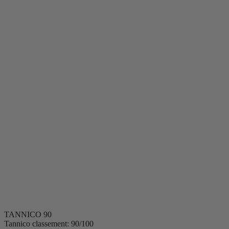
Occasions
Moments
Apéritif
Dîner d'été
Dîner végétarien
Barbacoa
Pique-nique
Après le dîner
Soirée entre connaisseurs
Dégustation à l'aveugle
Soirée romantique
Occasion spéciale
Accords
Entrées
Poisson
Crustacés
Viande
Dessert
Pizza
Plats végétariens
Fromages
Volaille
TANNICO
90
Tannico classement: 90/100